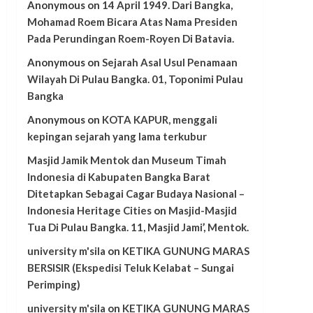
Anonymous
on
14 April 1949. Dari Bangka,
Mohamad Roem Bicara Atas Nama Presiden
Pada Perundingan Roem-Royen Di Batavia.
Anonymous
on
Sejarah Asal Usul Penamaan
Wilayah Di Pulau Bangka. 01, Toponimi Pulau
Bangka
Anonymous
on
KOTA KAPUR, menggali
kepingan sejarah yang lama terkubur
Masjid Jamik Mentok dan Museum Timah
Indonesia di Kabupaten Bangka Barat
Ditetapkan Sebagai Cagar Budaya Nasional –
Indonesia Heritage Cities
on
Masjid-Masjid
Tua Di Pulau Bangka. 11, Masjid Jami’, Mentok.
university m'sila
on
KETIKA GUNUNG MARAS
BERSISIR (Ekspedisi Teluk Kelabat – Sungai
Perimping)
university m'sila
on
KETIKA GUNUNG MARAS