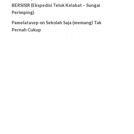
BERSISIR (Ekspedisi Teluk Kelabat – Sungai
Perimping)
Pamelatasep
on
Sekolah Saja (memang) Tak
Pernah Cukup
informatika university
on
(BUKU) Kelekak
Sejarah Bangka
informatika
on
Lebaran Di Pulau Bangka, Ini
Dia Minuman Khas nya.
zoritoler imol
on
Titang Tue dan Buk Idang
Dari Bintet
zoritoler imol
on
Danau di Bukit Pading,
Antara Legenda dan Fakta
sarah
on
SIROK. Pagar Laut Di Bangka, Sebuah
Kearifan Lokal Dari Zaman Barik
Admin
on
Sejarah Kelenteng Di Sungaiselan,
Sudah Berdiri Sejak Sebelum 1932