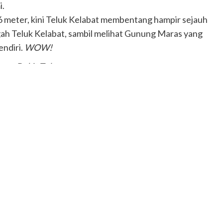
i.
6 meter, kini Teluk Kelabat membentang hampir sejauh
ah Teluk Kelabat, sambil melihat Gunung Maras yang
endiri.
WOW!
sun Bukit Tulang.
ahari. Ku bayangkan arah mata angin, dari situ dapat ku
.
k susah bagi
Mang Kapten
untuk membawa kami ke
ulang adalah Pulau Dante (
Danto dalam logat Belinyu
).
a seperti telapak kaki.
 untuk memastikan bahwa Dermaga Bukit Tulang bisa
 Komunitas PEKA dari Dusun Bukit Tulang-Teluk
n untuk memberangkatkan sekitar 100 orang, berikut
anan pun dilanjutkan.