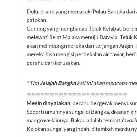
Dulu, orang yang memasuki Pulau Bangka dari
patokan.
Gunung yang menghadap Teluk Kelabat, berdir
melewati Selat Malaka menuju Batavia. Teluk K
akan melindungi mereka dari terjangan Angin Ti
mereka bisa mengisi perbekalan air tawar, ber
perahu dari kerusakan.
*
Tim
Jelajah Bangka
kali ini akan mencoba mem
≅≅≅≅≅≅≅≅≅≅≅≅≅≅≅≅≅≅≅≅≅≅
Mesin dinyalakan
, perahu bergerak menyusur
Seperti umumnya sungai di Bangka, dikanan kir
mangrove lainnya. Bakau adalah tempat
favori
Kelokan sungai yang indah, ditambah merdu ny