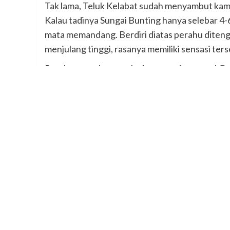
Tak lama, Teluk Kelabat sudah menyambut kam
Kalau tadinya Sungai Bunting hanya selebar 4-
mata memandang. Berdiri diatas perahu diteng
menjulang tinggi, rasanya memiliki sensasi ters
Perahu terus bergerak, dengan tujuan awal
Du
Ku amati alam sekitar sambil mencari posisi mat
pastikan haluan perahu mengarah ke Tenggara
Dengan mesin bertenaga 50 PK – 3 Silinder, ta
dermaga Bukit Tulang.
View
utama dari Bukit T
Pulau ini unik karena dilihat dari atas, bentukny
*Tujuan utama
Jelajah Bangka
kali ini adalah
digunakan untuk memberangkatkan rombongan
Kelabat- hingga Jembatan Sungai Perimping.
Setelah memastikan dermaga ini bisa digunaka
mengetahui jadwal pasang surut air laut, perjal