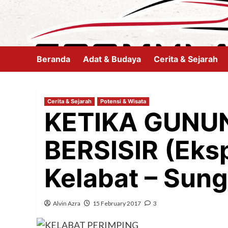
Skip
to
content
Beranda
Adat & Budaya
Cerita & Sejarah
Cerita & Sejarah
Potensi & Wisata
KETIKA GUNU
BERSISIR (Eksp
Kelabat – Sung
Alvin Azra
15 February 2017
3