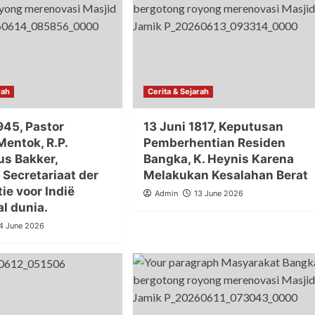
rah
Cerita & Sejarah
945, Pastor
13 Juni 1817, Keputusan
Mentok, R.P.
Pemberhentian Residen
us Bakker,
Bangka, K. Heynis Karena
 Secretariaat der
Melakukan Kesalahan Berat
tie voor Indië
Admin
13 June 2026
l dunia.
4 June 2026