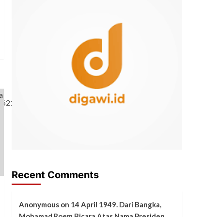
1
Bangka. 04, Toponimi
Koba (Kubak).
Adat & Budaya
Setiap Tanggal 5 April,
Perayaan Ceng Beng
pada Pemakaman
2
Tionghoa di Pat Kong
Mun
Adat & Budaya
INLAND NIEUWJAAR,
Lebaran Di Bangka
Masa Hindia Belanda
3
Adat & Budaya
Menunggu Beduk
Ketiter.
4
Recent Comments
Adat & Budaya
Pasal “PENGANGKAT”
Dalam Kitab Hukum
Anonymous
on
14 April 1949. Dari Bangka,
Adat Sindang Mardika
5
Mohamad Roem Bicara Atas Nama Presiden
di Pulau Bangka.