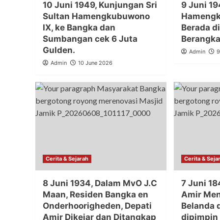
10 Juni 1949, Kunjungan Sri
9 Juni 19
Sultan Hamengkubuwono
Hamengk
IX, ke Bangka dan
Berada d
Sumbangan cek 6 Juta
Berangka
Gulden.
Admin
9
Admin
10 June 2026
Cerita & Sejarah
Cerita & Seja
8 Juni 1934, Dalam MvO J.C
7 Juni 1
Maan, Residen Bangka en
Amir Me
Onderhoorigheden, Depati
Belanda 
Amir Dikejar dan Ditangkap
dipimpin 