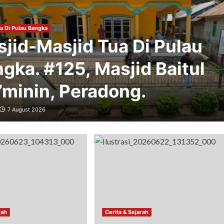
a Di Pulau Bangka
jid-Masjid Tua Di Pulau
gka. #125, Masjid Baitul
minin, Peradong.
7 August 2026
rah
Cerita & Sejarah