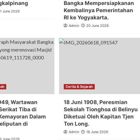
gkalpinang
Bangka Mempersiapkanan
Kembalinya Pemerintahan
1 June 2026
RI ke Yogyakarta.
Admin
20 June 2026
rah
Cerita & Sejarah
1949, Wartawan
18 Juni 1908, Peresmian
erikat Tiba di
Sekolah Tionghoa di Belinyu
 Kemayoran Dalam
Diketuai Oleh Kapitan Tjen
eliputan di
Ton Long.
Admin
18 June 2026
9 June 2026