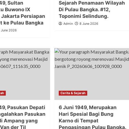
49, Sultan
Sejarah Penamaan Wilayah
u Buwono IX
Di Pulau Bangka. #12,
i Jakarta Persiapan
Toponimi Selindung.
t ke Pulau Bangka
Admin
8 June 2026
 June 2026
rah
Cerita & Sejarah
849, Pasukan Depati
6 Juni 1949, Merupakan
ngalahkan Pasukan
Hari Spesial Bagi Bung
di Ampang yang
Karno di Tempat
Van der Til
Pengasingan Pulau Bangka.