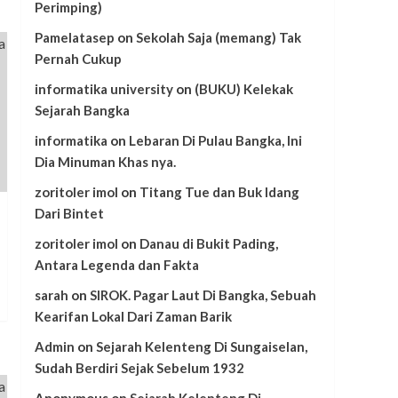
Perimping)
Pamelatasep
on
Sekolah Saja (memang) Tak
Pernah Cukup
informatika university
on
(BUKU) Kelekak
Sejarah Bangka
informatika
on
Lebaran Di Pulau Bangka, Ini
Dia Minuman Khas nya.
zoritoler imol
on
Titang Tue dan Buk Idang
Dari Bintet
zoritoler imol
on
Danau di Bukit Pading,
Antara Legenda dan Fakta
sarah
on
SIROK. Pagar Laut Di Bangka, Sebuah
Kearifan Lokal Dari Zaman Barik
Admin
on
Sejarah Kelenteng Di Sungaiselan,
Sudah Berdiri Sejak Sebelum 1932
Anonymous
on
Sejarah Kelenteng Di