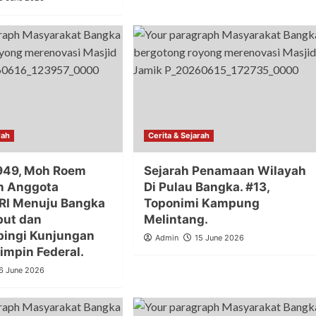
rah
Cerita & Sejarah
1949, Moh Roem
Sejarah Penamaan Wilayah
n Anggota
Di Pulau Bangka. #13,
 RI Menuju Bangka
Toponimi Kampung
ut dan
Melintang.
ingi Kunjungan
Admin
15 June 2026
impin Federal.
6 June 2026