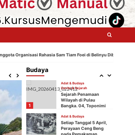
Masa Hindia Belanda
3
Adat & Budaya
Menunggu Beduk
Ketiter.
4
Adat & Budaya
 Rahasia Sam Tiam Foei di Belinyu Dibubarkan serta Para Pelaku
Pasal “PENGANGKAT”
Dalam Kitab Hukum
Adat Sindang Mardika
Budaya
5
di Pulau Bangka.
Adat & Budaya
Cerita & Sejarah
Sejarah Penamaan
Wilayah di Pulau
1
Bangka. 04, Toponimi
Koba (Kubak).
Cerita & Sejarah
Adat & Budaya
7 Agustus 1908, Ga
Setiap Tanggal 5 April,
Perayaan Ceng Beng
pada Pemakaman