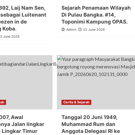
892, Laij Nam Sen,
Sejarah Penamaan Wilayah
 sebagai Luitenant
Di Pulau Bangka. #14,
eezen in de
Toponimi Kampung OPAS.
g Koba.
Admin
22 June 2026
3 June 2026
rah
Cerita & Sejarah
007, Awal
Tanggal 20 Juni 1949,
nya Jalan lingkar
Muhammad Rum dan
n Lingkar Timur
Anggota Delegasi RI ke