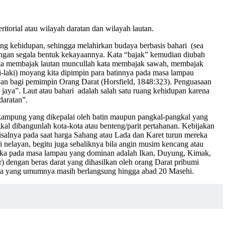
ritorial atau wilayah daratan dan wilayah lautan.
ng kehidupan, sehingga melahirkan budaya berbasis bahari (sea
 dengan segala bentuk kekayaannya. Kata “bajak” kemudian diubah
 kata membajak lautan muncullah kata membajak sawah, membajak
-laki) moyang kita dipimpin para batinnya pada masa lampau
ukan bagi pemimpin Orang Darat (Horsfield, 1848:323). Penguasaan
 jaya”. Laut atau bahari adalah salah satu ruang kehidupan karena
daratan”.
 kampung yang dikepalai oleh batin maupun pangkal-pangkal yang
kal dibangunlah kota-kota atau benteng/parit pertahanan. Kebijakan
isalnya pada saat harga Sahang atau Lada dan Karet turun mereka
i nelayan, begitu juga sebaliknya bila angin musim kencang atau
Bangka pada masa lampau yang dominan adalah Ikan, Duyung, Kimak,
r) dengan beras darat yang dihasilkan oleh orang Darat pribumi
gka yang umumnya masih berlangsung hingga abad 20 Masehi.