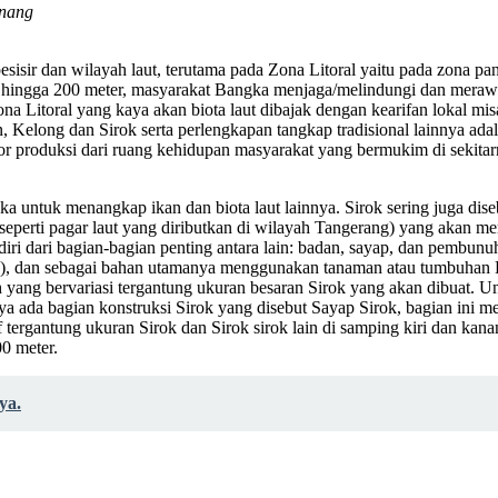
inang
isir dan wilayah laut, terutama pada Zona Litoral yaitu pada zona pant
n hingga 200 meter, masyarakat Bangka menjaga/melindungi dan merawa
a Litoral yang kaya akan biota laut dibajak dengan kearifan lokal m
 Kelong dan Sirok serta perlengkapan tangkap tradisional lainnya adal
or produksi dari ruang kehidupan masyarakat yang bermukim di sekita
ngka untuk menangkap ikan dan biota laut lainnya. Sirok sering juga dis
 seperti pagar laut yang diributkan di wilayah Tangerang) yang akan m
i dari bagian-bagian penting antara lain: badan, sayap, dan pembunuh.
n), dan sebagai bahan utamanya menggunakan tanaman atau tumbuhan R
yang bervariasi tergantung ukuran besaran Sirok yang akan dibuat. Unt
ya ada bagian konstruksi Sirok yang disebut Sayap Sirok, bagian ini me
f tergantung ukuran Sirok dan Sirok sirok lain di samping kiri dan kan
00 meter.
ya.