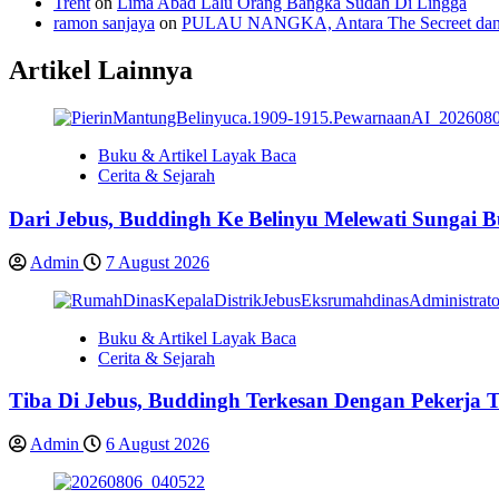
Trent
on
Lima Abad Lalu Orang Bangka Sudah Di Lingga
ramon sanjaya
on
PULAU NANGKA, Antara The Secreet dan
Artikel Lainnya
Buku & Artikel Layak Baca
Cerita & Sejarah
Dari Jebus, Buddingh Ke Belinyu Melewati Sungai Bu
Admin
7 August 2026
Buku & Artikel Layak Baca
Cerita & Sejarah
Tiba Di Jebus, Buddingh Terkesan Dengan Pekerja 
Admin
6 August 2026