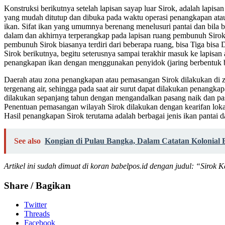
Konstruksi berikutnya setelah lapisan sayap luar Sirok, adalah lap
yang mudah ditutup dan dibuka pada waktu operasi penangkapan atau
ikan. Sifat ikan yang umumnya berenang menelusuri pantai dan bila 
dalam dan akhirnya terperangkap pada lapisan ruang pembunuh Sirok 
pembunuh Sirok biasanya terdiri dari beberapa ruang, bisa Tiga bisa
Sirok berikutnya, begitu seterusnya sampai terakhir masuk ke lapis
penangkapan ikan dengan menggunakan penyidok (jaring berbentuk bu
Daerah atau zona penangkapan atau pemasangan Sirok dilakukan di zona
tergenang air, sehingga pada saat air surut dapat dilakukan penan
dilakukan sepanjang tahun dengan mengandalkan pasang naik dan pasa
Penentuan pemasangan wilayah Sirok dilakukan dengan kearifan lokal 
Hasil penangkapan Sirok terutama adalah berbagai jenis ikan pantai da
See also
Kongian di Pulau Bangka, Dalam Catatan Kolonial 
Artikel ini sudah dimuat di koran babelpos.id dengan judul: “Sirok
Share / Bagikan
Twitter
Threads
Facebook