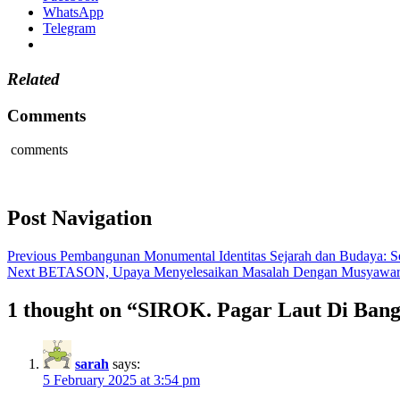
WhatsApp
Telegram
Related
Comments
comments
Post Navigation
Previous
Pembangunan Monumental Identitas Sejarah dan Budaya: S
Next
BETASON, Upaya Menyelesaikan Masalah Dengan Musyawara
1 thought on “
SIROK. Pagar Laut Di Bang
sarah
says:
5 February 2025 at 3:54 pm