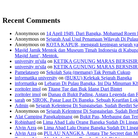
Recent Comments
Anonymous
on
14 April 1949. Dari Bangka, Mohamad Roem B
Anonymous
on
Sejarah Asal Usul Penamaan Wilayah Di Pula
Anonymous
on
KOTA KAPUR, menggali kepingan sejarah yan
Masjid Jamik Mentok dan Museum Timah Indonesia di Kabupate
Masjid Jami’, Mentok.
university m'sila
on
KETIKA GUNUNG MARAS BERSISIR (Ekspe
university m'sila
on
KETIKA GUNUNG MARAS BERSISIR (Ekspe
Pamelatasep
on
Sekolah Saja (memang) Tak Pernah Cukup
informatika university
on
(BUKU) Kelekak Sejarah Bangka
informatika
on
Lebaran Di Pulau Bangka, Ini Dia Minuman Kh
zoritoler imol
on
Titang Tue dan Buk Idang Dari Bintet
zoritoler imol
on
Danau di Bukit Pading, Antara Legenda dan 
sarah
on
SIROK. Pagar Laut Di Bangka, Sebuah Kearifan Lok
Admin
on
Sejarah Kelenteng Di Sungaiselan, Sudah Berdiri S
Anonymous
on
Sejarah Kelenteng Di Sungaiselan, Sudah Berd
Alat Camping Pangkalpinang
on
Bukit Pau, Merbaung dan Teng
Robinhard
on
Lima Abad Lalu Orang Bangka Sudah Di Lingg
Alvin Azra
on
Lima Abad Lalu Orang Bangka Sudah Di Ling
Alvin Azra
on
PULAU NANGKA, Antara The Secreet dan Me