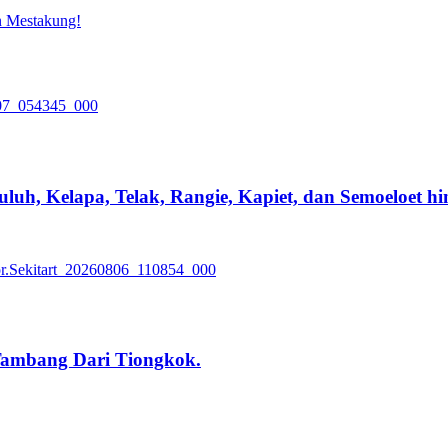
 Mestakung!
luh, Kelapa, Telak, Rangie, Kapiet, dan Semoeloet h
Tambang Dari Tiongkok.