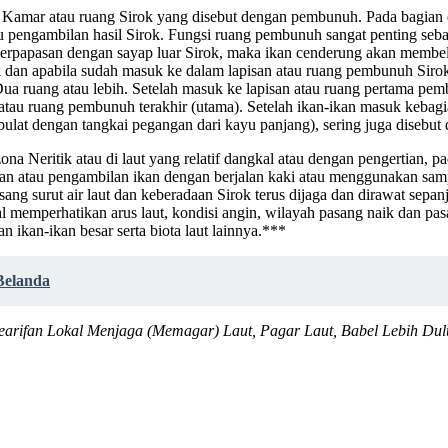
isan Kamar atau ruang Sirok yang disebut dengan pembunuh. Pada bagi
 pengambilan hasil Sirok. Fungsi ruang pembunuh sangat penting seba
berpapasan dengan sayap luar Sirok, maka ikan cenderung akan membel
dan apabila sudah masuk ke dalam lapisan atau ruang pembunuh Sirok, 
 Dua ruang atau lebih. Setelah masuk ke lapisan atau ruang pertama p
an atau ruang pembunuh terakhir (utama). Setelah ikan-ikan masuk keba
lat dengan tangkai pegangan dari kayu panjang), sering juga disebut
 Neritik atau di laut yang relatif dangkal atau dengan pengertian, pad
gkapan atau pengambilan ikan dengan berjalan kaki atau menggunakan s
ng surut air laut dan keberadaan Sirok terus dijaga dan dirawat sepa
memperhatikan arus laut, kondisi angin, wilayah pasang naik dan pasan
n ikan-ikan besar serta biota laut lainnya.***
Belanda
 Kearifan Lokal Menjaga (Memagar) Laut, Pagar Laut, Babel Lebih Dul