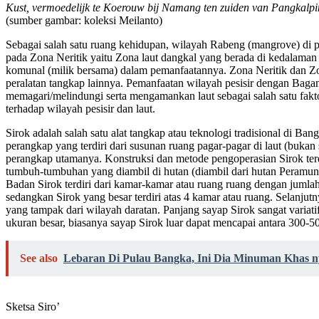
Kust, vermoedelijk te Koerouw bij Namang ten zuiden van Pangkalp
(sumber gambar: koleksi Meilanto)
Sebagai salah satu ruang kehidupan, wilayah Rabeng (mangrove) di pes
pada Zona Neritik yaitu Zona laut dangkal yang berada di kedalama
komunal (milik bersama) dalam pemanfaatannya. Zona Neritik dan Zon
peralatan tangkap lainnya. Pemanfaatan wilayah pesisir dengan Bagan,
memagari/melindungi serta mengamankan laut sebagai salah satu fakt
terhadap wilayah pesisir dan laut.
Sirok adalah salah satu alat tangkap atau teknologi tradisional di Ba
perangkap yang terdiri dari susunan ruang pagar-pagar di laut (bukan
perangkap utamanya. Konstruksi dan metode pengoperasian Sirok terdir
tumbuh-tumbuhan yang diambil di hutan (diambil dari hutan Peramu
Badan Sirok terdiri dari kamar-kamar atau ruang ruang dengan jumlah 
sedangkan Sirok yang besar terdiri atas 4 kamar atau ruang. Selanjutn
yang tampak dari wilayah daratan. Panjang sayap Sirok sangat variati
ukuran besar, biasanya sayap Sirok luar dapat mencapai antara 300-5
See also
Lebaran Di Pulau Bangka, Ini Dia Minuman Khas n
Sketsa Siro’