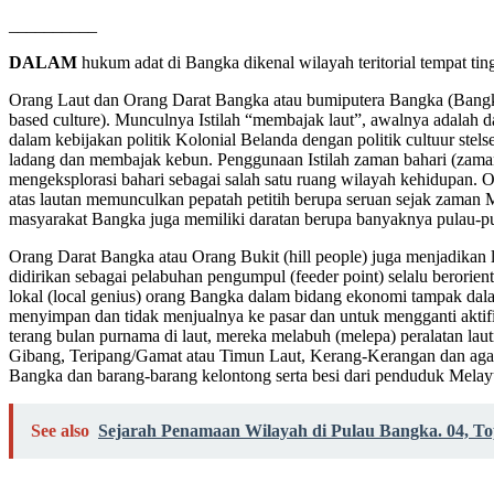
__________
DALAM
hukum adat di Bangka dikenal wilayah teritorial tempat tin
Orang Laut dan Orang Darat Bangka atau bumiputera Bangka (Bangkane
based culture). Munculnya Istilah “membajak laut”, awalnya adalah 
dalam kebijakan politik Kolonial Belanda dengan politik cultuur st
ladang dan membajak kebun. Penggunaan Istilah zaman bahari (zaman
mengeksplorasi bahari sebagai salah satu ruang wilayah kehidupan.
atas lautan memunculkan pepatah petitih berupa seruan sejak zaman Ma
masyarakat Bangka juga memiliki daratan berupa banyaknya pulau-pu
Orang Darat Bangka atau Orang Bukit (hill people) juga menjadika
didirikan sebagai pelabuhan pengumpul (feeder point) selalu berorie
lokal (local genius) orang Bangka dalam bidang ekonomi tampak dala
menyimpan dan tidak menjualnya ke pasar dan untuk mengganti aktifit
terang bulan purnama di laut, mereka melabuh (melepa) peralatan la
Gibang, Teripang/Gamat atau Timun Laut, Kerang-Kerangan dan agar-ag
Bangka dan barang-barang kelontong serta besi dari penduduk Mela
See also
Sejarah Penamaan Wilayah di Pulau Bangka. 04, T