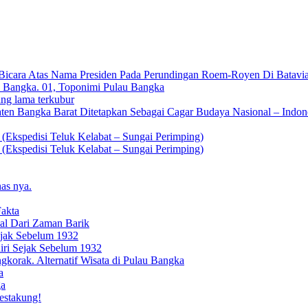
icara Atas Nama Presiden Pada Perundingan Roem-Royen Di Batavia
u Bangka. 01, Toponimi Pulau Bangka
g lama terkubur
n Bangka Barat Ditetapkan Sebagai Cagar Budaya Nasional – Indones
disi Teluk Kelabat – Sungai Perimping)
disi Teluk Kelabat – Sungai Perimping)
as nya.
Fakta
al Dari Zaman Barik
ejak Sebelum 1932
iri Sejak Sebelum 1932
korak. Alternatif Wisata di Pulau Bangka
a
ga
stakung!