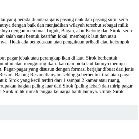
ai yang berada di antara garis pasang naik dan pasang surut serta
tnya dengan baik dan menjadikan wilayah tersebut sebagai milik
isalnya dengan membuat Tuguk, Bagan, atau Kelong dan Sirok, serta
ah salah satu bentuk kearifan lokal, membajak laut dan atau
rnya. Tidak ada penguasaan atau pengakuan pribadi atau kelompok
ebut pagar jebak atau perangkap ikan di laut. Sirok berbentuk
enuntun atau menggiring ikan-ikan dan biota laut lainnya menuju
 Pagar-pagar yang disusun dengan formasi berjajar dibuat dari jenis
esam. Batang Resam dianyam sehingga berbentuk tirai atau pagar.
uk Sirok yang kecil terdiri dari 1 sampai 2 kamar atau ruang,
rupakan bagian paling luar dari Sirok (paling lebar) dan mirip pagar
an Sirok milik rumah tangga keluarga batih lainnya. Untuk Sirok