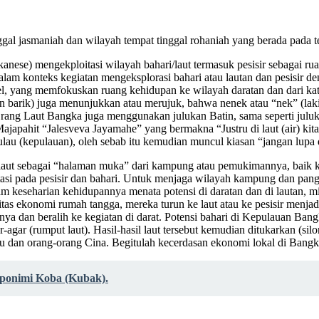
ggal jasmaniah dan wilayah tempat tinggal rohaniah yang berada pada te
se) mengekploitasi wilayah bahari/laut termasuk pesisir sebagai rua
dalam konteks kegiatan mengeksplorasi bahari atau lautan dan pesisir
elsel, yang memfokuskan ruang kehidupan ke wilayah daratan dan dari
 barik) juga menunjukkan atau merujuk, bahwa nenek atau “nek” (laki
 Orang Laut Bangka juga menggunakan julukan Batin, sama seperti jul
japahit “Jalesveva Jayamahe” yang bermakna “Justru di laut (air) kita
lau (kepulauan), oleh sebab itu kemudian muncul kiasan “jangan lupa 
n laut sebagai “halaman muka” dari kampung atau pemukimannya, baik
ntasi pada pesisir dan bahari. Untuk menjaga wilayah kampung dan pang
m keseharian kehidupannya menata potensi di daratan dan di lautan, m
as ekonomi rumah tangga, mereka turun ke laut atau ke pesisir menjad
utnya dan beralih ke kegiatan di darat. Potensi bahari di Kepulauan 
ar (rumput laut). Hasil-hasil laut tersebut kemudian ditukarkan (silo
yu dan orang-orang Cina. Begitulah kecerdasan ekonomi lokal di Ban
oponimi Koba (Kubak).