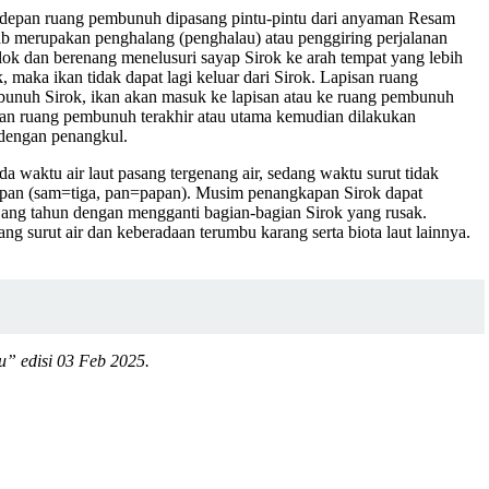
an depan ruang pembunuh dipasang pintu-pintu dari anyaman Resam
b merupakan penghalang (penghalau) atau penggiring perjalanan
ok dan berenang menelusuri sayap Sirok ke arah tempat yang lebih
maka ikan tidak dapat lagi keluar dari Sirok. Lapisan ruang
embunuh Sirok, ikan akan masuk ke lapisan atau ke ruang pembunuh
gian ruang pembunuh terakhir atau utama kemudian dilakukan
 dengan penangkul.
a waktu air laut pasang tergenang air, sedang waktu surut tidak
ampan (sam=tiga, pan=papan). Musim penangkapan Sirok dapat
njang tahun dengan mengganti bagian-bagian Sirok yang rusak.
g surut air dan keberadaan terumbu karang serta biota laut lainnya.
u” edisi 03 Feb 2025.