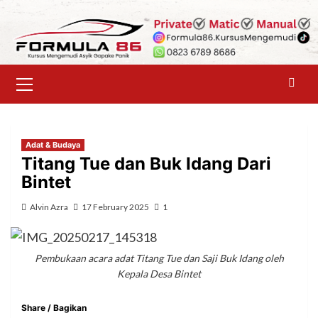
Skip
to
content
Primary
Menu
Adat & Budaya
Titang Tue dan Buk Idang Dari
Bintet
Alvin Azra
17 February 2025
1
Pembukaan acara adat Titang Tue dan Saji Buk Idang oleh
Kepala Desa Bintet
Share / Bagikan