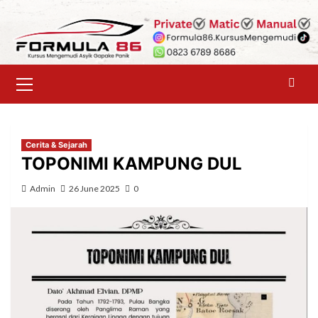
Skip
to
content
Primary
Menu
Cerita & Sejarah
TOPONIMI KAMPUNG DUL
Admin
26 June 2025
0