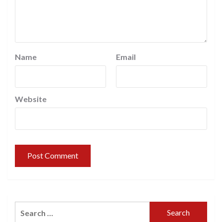
Name
Email
Website
Search
for: