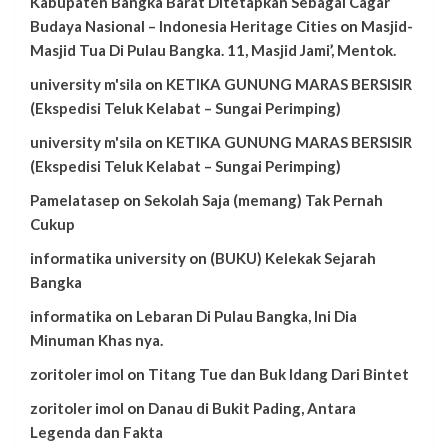
Kabupaten Bangka Barat Ditetapkan Sebagai Cagar
Budaya Nasional – Indonesia Heritage Cities
on
Masjid-
Masjid Tua Di Pulau Bangka. 11, Masjid Jami’, Mentok.
university m'sila
on
KETIKA GUNUNG MARAS BERSISIR
(Ekspedisi Teluk Kelabat – Sungai Perimping)
university m'sila
on
KETIKA GUNUNG MARAS BERSISIR
(Ekspedisi Teluk Kelabat – Sungai Perimping)
Pamelatasep
on
Sekolah Saja (memang) Tak Pernah
Cukup
informatika university
on
(BUKU) Kelekak Sejarah
Bangka
informatika
on
Lebaran Di Pulau Bangka, Ini Dia
Minuman Khas nya.
zoritoler imol
on
Titang Tue dan Buk Idang Dari Bintet
zoritoler imol
on
Danau di Bukit Pading, Antara
Legenda dan Fakta