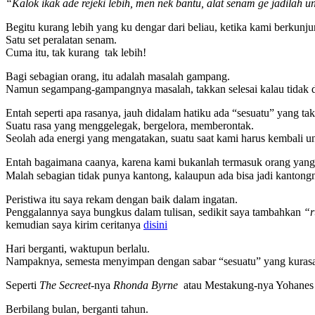
“Kalok ikak ade rejeki lebih, men nek bantu, alat senam ge jadilah un
Begitu kurang lebih yang ku dengar dari beliau, ketika kami berkunj
Satu set peralatan senam.
Cuma itu, tak kurang tak lebih!
Bagi sebagian orang, itu adalah masalah gampang.
Namun segampang-gampangnya masalah, takkan selesai kalau tidak 
Entah seperti apa rasanya, jauh didalam hatiku ada “sesuatu” yang ta
Suatu rasa yang menggelegak, bergelora, memberontak.
Seolah ada energi yang mengatakan, suatu saat kami harus kembali u
Entah bagaimana caanya, karena kami bukanlah termasuk orang yang 
Malah sebagian tidak punya kantong, kalaupun ada bisa jadi kanton
Peristiwa itu saya rekam dengan baik dalam ingatan.
Penggalannya saya bungkus dalam tulisan, sedikit saya tambahkan
“
kemudian saya kirim ceritanya
disini
Hari berganti, waktupun berlalu.
Nampaknya, semesta menyimpan dengan sabar “sesuatu” yang kurasak
Seperti
The Secreet-
nya
Rhonda Byrne
atau Mestakung-nya Yohanes Su
Berbilang bulan, berganti tahun.