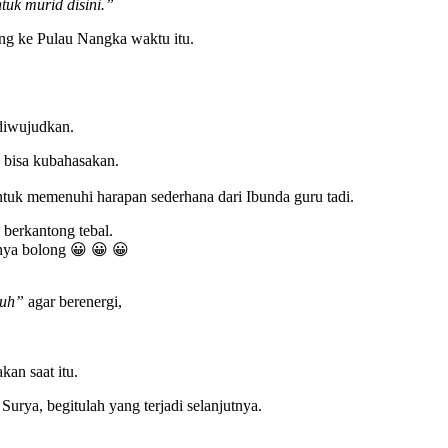
tuk murid disini.”
ung ke Pulau Nangka waktu itu.
diwujudkan.
k bisa kubahasakan.
ntuk memenuhi harapan sederhana dari Ibunda guru tadi.
berkantong tebal.
gnya bolong 😀 😀 😀
ruh”
agar berenergi,
an saat itu.
rya, begitulah yang terjadi selanjutnya.