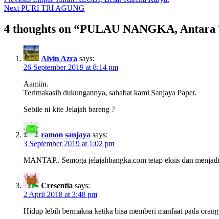
Next
PURI TRI AGUNG
4 thoughts on “
PULAU NANGKA, Antara Th
Alvin Azra
says:
26 September 2019 at 8:14 pm
Aamiin.
Terimakasih dukungannya, sahabat kami Sanjaya Paper.
Sebile ni kite Jelajah bareng ?
ramon sanjaya
says:
3 September 2019 at 1:02 pm
MANTAP.. Semoga jelajahbangka.com tetap eksis dan menjadi p
Cresentia
says:
2 April 2018 at 3:48 pm
Hidup lebih bermakna ketika bisa memberi manfaat pada orang 