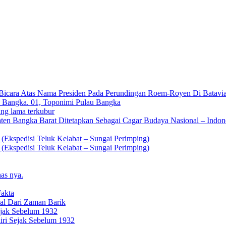
icara Atas Nama Presiden Pada Perundingan Roem-Royen Di Batavia
u Bangka. 01, Toponimi Pulau Bangka
g lama terkubur
n Bangka Barat Ditetapkan Sebagai Cagar Budaya Nasional – Indones
disi Teluk Kelabat – Sungai Perimping)
disi Teluk Kelabat – Sungai Perimping)
as nya.
Fakta
al Dari Zaman Barik
ejak Sebelum 1932
iri Sejak Sebelum 1932