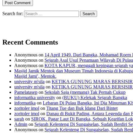
Search for:
Recent Comments
Anonymous
on
14 April 1949. Dari Bangka, Mohamad Roem B
Anonymous
on
Sejarah Asal Usul Penamaan Wilayah Di Pula
Anonymous
on
KOTA KAPUR, menggali kepingan sejarah yan
Masjid Jamik Mentok dan Museum Timah Indonesia di Kabupate
Masjid Jami’, Mentok.
university m'sila
on
KETIKA GUNUNG MARAS BERSISIR (Ekspe
university m'sila
on
KETIKA GUNUNG MARAS BERSISIR (Ekspe
Pamelatasep
on
Sekolah Saja (memang) Tak Pernah Cukup
informatika university
on
(BUKU) Kelekak Sejarah Bangka
informatika
on
Lebaran Di Pulau Bangka, Ini Dia Minuman Kh
zoritoler imol
on
Titang Tue dan Buk Idang Dari Bintet
zoritoler imol
on
Danau di Bukit Pading, Antara Legenda dan 
sarah
on
SIROK. Pagar Laut Di Bangka, Sebuah Kearifan Lok
Admin
on
Sejarah Kelenteng Di Sungaiselan, Sudah Berdiri S
Anonymous
on
Sejarah Kelenteng Di Sungaiselan, Sudah Berd