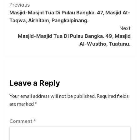
Post
Previous
Masjid-Masjid Tua Di Pulau Bangka. 47, Masjid At-
Navigation
Taqwa, Airhitam, Pangkalpinang.
Next
Masjid-Masjid Tua Di Pulau Bangka. 49, Masjid
Al-Wustho, Tuatunu.
Leave a Reply
Your email address will not be published.
Required fields
are marked
*
Comment
*