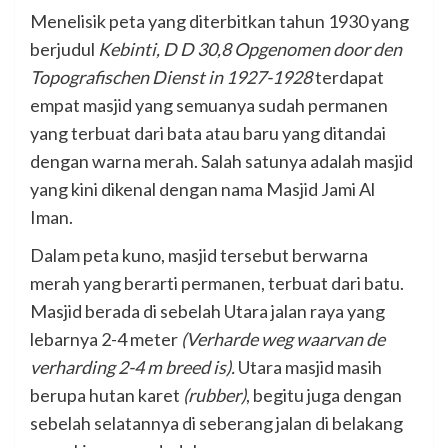
Menelisik peta yang diterbitkan tahun 1930 yang
berjudul
Kebinti, D D 30,8 Opgenomen door den
Topografischen Dienst in 1927-1928
terdapat
empat masjid yang semuanya sudah permanen
yang terbuat dari bata atau baru yang ditandai
dengan warna merah. Salah satunya adalah masjid
yang kini dikenal dengan nama Masjid Jami Al
Iman.
Dalam peta kuno, masjid tersebut berwarna
merah yang berarti permanen, terbuat dari batu.
Masjid berada di sebelah Utara jalan raya yang
lebarnya 2-4 meter
(Verharde weg waarvan de
verharding 2-4 m breed is).
Utara masjid masih
berupa hutan karet
(rubber)
, begitu juga dengan
sebelah selatannya di seberang jalan di belakang