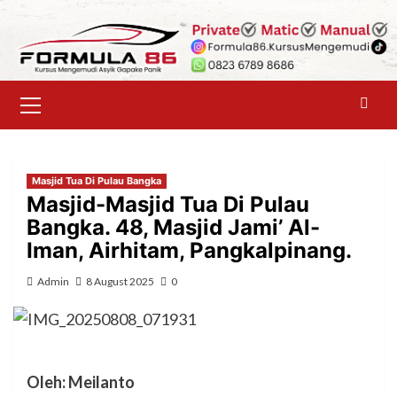
Skip
to
content
Primary
Menu
Masjid Tua Di Pulau Bangka
Masjid-Masjid Tua Di Pulau
Bangka. 48, Masjid Jami’ Al-
Iman, Airhitam, Pangkalpinang.
Admin
8 August 2025
0
Oleh: Meilanto