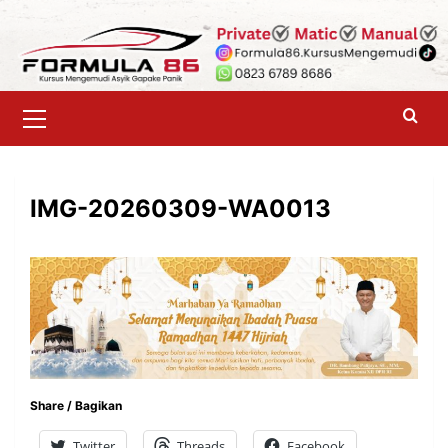
Skip
to
content
Primary
Menu
IMG-20260309-WA0013
Share / Bagikan
Twitter
Threads
Facebook