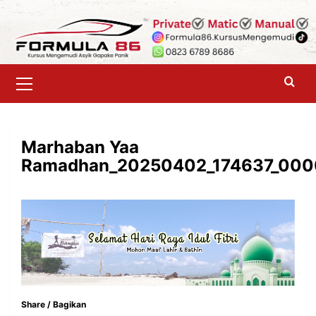
Skip
to
content
Primary
Menu
Marhaban Yaa
Ramadhan_20250402_174637_000
Share / Bagikan