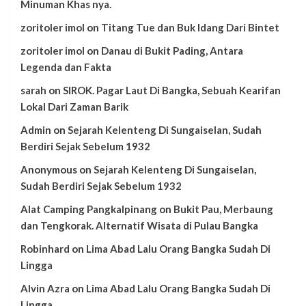
Minuman Khas nya.
zoritoler imol
on
Titang Tue dan Buk Idang Dari Bintet
zoritoler imol
on
Danau di Bukit Pading, Antara
Legenda dan Fakta
sarah
on
SIROK. Pagar Laut Di Bangka, Sebuah Kearifan
Lokal Dari Zaman Barik
Admin
on
Sejarah Kelenteng Di Sungaiselan, Sudah
Berdiri Sejak Sebelum 1932
Anonymous
on
Sejarah Kelenteng Di Sungaiselan,
Sudah Berdiri Sejak Sebelum 1932
Alat Camping Pangkalpinang
on
Bukit Pau, Merbaung
dan Tengkorak. Alternatif Wisata di Pulau Bangka
Robinhard
on
Lima Abad Lalu Orang Bangka Sudah Di
Lingga
Alvin Azra
on
Lima Abad Lalu Orang Bangka Sudah Di
Lingga