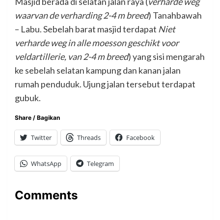
Masjid berada di selatan jalan raya (
verharde weg
waarvan de verharding 2-4 m breed
) Tanahbawah
– Labu. Sebelah barat masjid terdapat
Niet
verharde weg in alle moesson geschikt voor
veldartillerie, van 2-4 m breed
) yang sisi mengarah
ke sebelah selatan kampung dan kanan jalan
rumah penduduk. Ujung jalan tersebut terdapat
gubuk.
Share / Bagikan
Twitter
Threads
Facebook
WhatsApp
Telegram
Comments