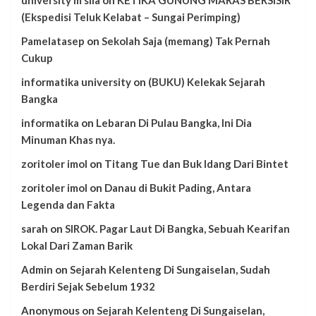
university m'sila
on
KETIKA GUNUNG MARAS BERSISIR
(Ekspedisi Teluk Kelabat – Sungai Perimping)
Pamelatasep
on
Sekolah Saja (memang) Tak Pernah
Cukup
informatika university
on
(BUKU) Kelekak Sejarah
Bangka
informatika
on
Lebaran Di Pulau Bangka, Ini Dia
Minuman Khas nya.
zoritoler imol
on
Titang Tue dan Buk Idang Dari Bintet
zoritoler imol
on
Danau di Bukit Pading, Antara
Legenda dan Fakta
sarah
on
SIROK. Pagar Laut Di Bangka, Sebuah Kearifan
Lokal Dari Zaman Barik
Admin
on
Sejarah Kelenteng Di Sungaiselan, Sudah
Berdiri Sejak Sebelum 1932
Anonymous
on
Sejarah Kelenteng Di Sungaiselan,