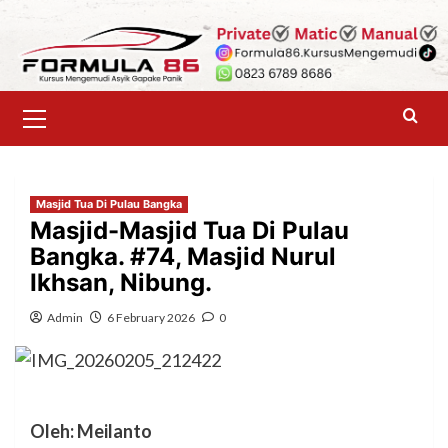
Skip
to
content
Primary
Menu
Masjid Tua Di Pulau Bangka
Masjid-Masjid Tua Di Pulau
Bangka. #74, Masjid Nurul
Ikhsan, Nibung.
Admin
6 February 2026
0
Oleh: Meilanto