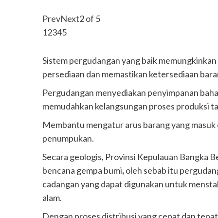
Prev
Next
2
of
5
1
2
3
4
5
Sistem pergudangan yang baik memungkinkan 
persediaan dan memastikan ketersediaan bara
Pergudangan menyediakan penyimpanan bahan 
memudahkan kelangsungan proses produksi t
Membantu mengatur arus barang yang masuk dari
penumpukan.
Secara geologis, Provinsi Kepulauan Bangka Be
bencana gempa bumi
,
oleh sebab itu pergudang
cadangan yang dapat digunakan untuk menstab
alam.
Dengan proses distribusi yang cepat dan tepat