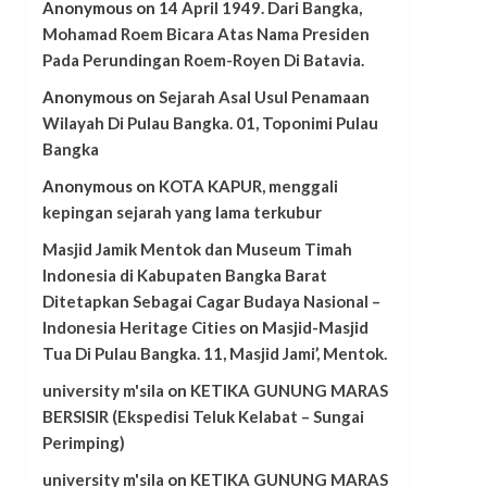
Anonymous
on
14 April 1949. Dari Bangka,
Mohamad Roem Bicara Atas Nama Presiden
Pada Perundingan Roem-Royen Di Batavia.
Anonymous
on
Sejarah Asal Usul Penamaan
Wilayah Di Pulau Bangka. 01, Toponimi Pulau
Bangka
Anonymous
on
KOTA KAPUR, menggali
kepingan sejarah yang lama terkubur
Masjid Jamik Mentok dan Museum Timah
Indonesia di Kabupaten Bangka Barat
Ditetapkan Sebagai Cagar Budaya Nasional –
Indonesia Heritage Cities
on
Masjid-Masjid
Tua Di Pulau Bangka. 11, Masjid Jami’, Mentok.
university m'sila
on
KETIKA GUNUNG MARAS
BERSISIR (Ekspedisi Teluk Kelabat – Sungai
Perimping)
university m'sila
on
KETIKA GUNUNG MARAS