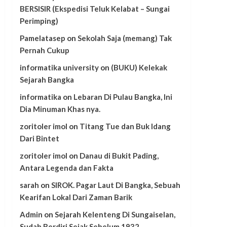
BERSISIR (Ekspedisi Teluk Kelabat – Sungai
Perimping)
Pamelatasep
on
Sekolah Saja (memang) Tak
Pernah Cukup
informatika university
on
(BUKU) Kelekak
Sejarah Bangka
informatika
on
Lebaran Di Pulau Bangka, Ini
Dia Minuman Khas nya.
zoritoler imol
on
Titang Tue dan Buk Idang
Dari Bintet
zoritoler imol
on
Danau di Bukit Pading,
Antara Legenda dan Fakta
sarah
on
SIROK. Pagar Laut Di Bangka, Sebuah
Kearifan Lokal Dari Zaman Barik
Admin
on
Sejarah Kelenteng Di Sungaiselan,
Sudah Berdiri Sejak Sebelum 1932