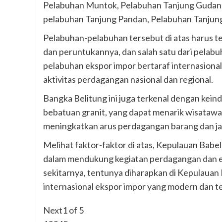
Pelabuhan Muntok, Pelabuhan Tanjung Gudang 
pelabuhan Tanjung Pandan, Pelabuhan Tanjung 
Pelabuhan-pelabuhan tersebut di atas harus ter
dan peruntukannya, dan salah satu dari pelab
pelabuhan ekspor impor bertaraf internasiona
aktivitas perdagangan nasional dan regional.
Bangka Belitung ini juga terkenal dengan kein
bebatuan granit, yang dapat menarik wisataw
meningkatkan arus perdagangan barang dan ja
Melihat faktor-faktor di atas, Kepulauan Babe
dalam mendukung kegiatan perdagangan dan ek
sekitarnya, tentunya diharapkan di Kepulauan 
internasional ekspor impor yang modern dan te
Next
1
of
5