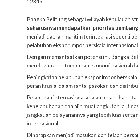
1
2
3
4
5
Bangka Belitung sebagai wilayah kepulauan stra
seharusnya mendapatkan prioritas pembang
menjadi daerah maritim terintegrasi seperti pe
pelabuhan ekspor impor berskala internasional
Dengan memanfaatkan potensi ini, Bangka Beli
mendukung pertumbuhan ekonomi nasional dan
Peningkatan pelabuhan ekspor impor berskala
peran krusial dalam rantai pasokan dan distrib
Pelabuhan internasional adalah pelabuhan uta
kepelabuhanan dan alih muat angkutan laut nas
jangkauan pelayanannya yang lebih luas serta 
internasional.
Diharapkan menjadi masukan dan telaah bersa