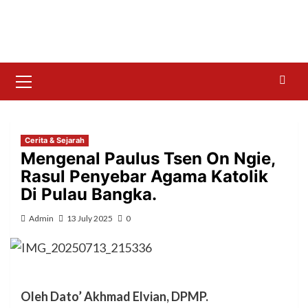
Skip
to
content
Primary
Menu
Cerita & Sejarah
Mengenal Paulus Tsen On Ngie,
Rasul Penyebar Agama Katolik
Di Pulau Bangka.
Admin
13 July 2025
0
Oleh Dato’ Akhmad Elvian, DPMP.