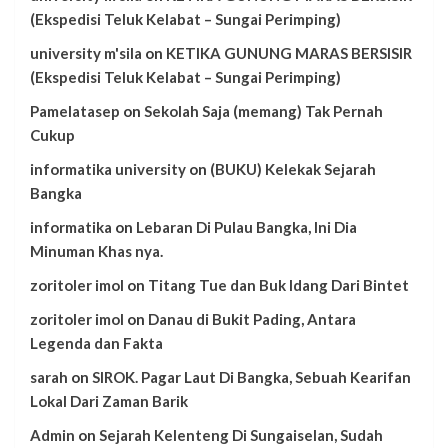
(Ekspedisi Teluk Kelabat – Sungai Perimping)
university m'sila
on
KETIKA GUNUNG MARAS BERSISIR
(Ekspedisi Teluk Kelabat – Sungai Perimping)
Pamelatasep
on
Sekolah Saja (memang) Tak Pernah
Cukup
informatika university
on
(BUKU) Kelekak Sejarah
Bangka
informatika
on
Lebaran Di Pulau Bangka, Ini Dia
Minuman Khas nya.
zoritoler imol
on
Titang Tue dan Buk Idang Dari Bintet
zoritoler imol
on
Danau di Bukit Pading, Antara
Legenda dan Fakta
sarah
on
SIROK. Pagar Laut Di Bangka, Sebuah Kearifan
Lokal Dari Zaman Barik
Admin
on
Sejarah Kelenteng Di Sungaiselan, Sudah