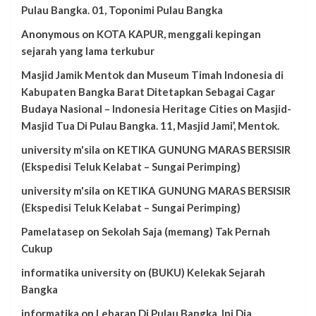
Pulau Bangka. 01, Toponimi Pulau Bangka
Anonymous
on
KOTA KAPUR, menggali kepingan
sejarah yang lama terkubur
Masjid Jamik Mentok dan Museum Timah Indonesia di
Kabupaten Bangka Barat Ditetapkan Sebagai Cagar
Budaya Nasional – Indonesia Heritage Cities
on
Masjid-
Masjid Tua Di Pulau Bangka. 11, Masjid Jami’, Mentok.
university m'sila
on
KETIKA GUNUNG MARAS BERSISIR
(Ekspedisi Teluk Kelabat – Sungai Perimping)
university m'sila
on
KETIKA GUNUNG MARAS BERSISIR
(Ekspedisi Teluk Kelabat – Sungai Perimping)
Pamelatasep
on
Sekolah Saja (memang) Tak Pernah
Cukup
informatika university
on
(BUKU) Kelekak Sejarah
Bangka
informatika
on
Lebaran Di Pulau Bangka, Ini Dia