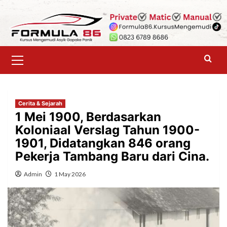
Skip
to
content
Primary
Menu
Cerita & Sejarah
1 Mei 1900, Berdasarkan
Koloniaal Verslag Tahun 1900-
1901, Didatangkan 846 orang
Pekerja Tambang Baru dari Cina.
Admin
1 May 2026