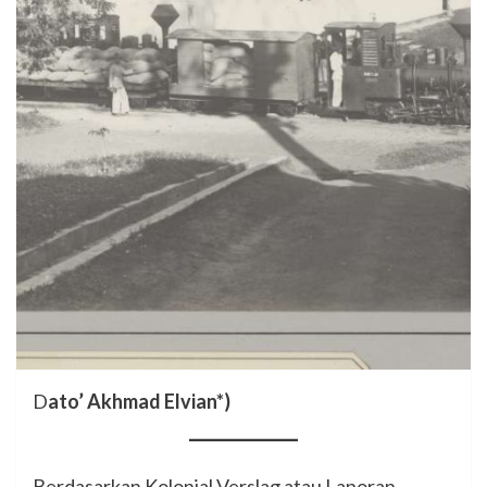
D
ato’ Akhmad Elvian*)
Berdasarkan Kolonial Verslag atau Laporan