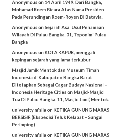
Anonymous
on
14 April 1949. Dari Bangka,
Mohamad Roem Bicara Atas Nama Presiden
Pada Perundingan Roem-Royen Di Batavia.
Anonymous
on
Sejarah Asal Usul Penamaan
Wilayah Di Pulau Bangka. 01, Toponimi Pulau
Bangka
Anonymous
on
KOTA KAPUR, menggali
kepingan sejarah yang lama terkubur
Masjid Jamik Mentok dan Museum Timah
Indonesia di Kabupaten Bangka Barat
Ditetapkan Sebagai Cagar Budaya Nasional –
Indonesia Heritage Cities
on
Masjid-Masjid
Tua Di Pulau Bangka. 11, Masjid Jami’, Mentok.
university m'sila
on
KETIKA GUNUNG MARAS
BERSISIR (Ekspedisi Teluk Kelabat – Sungai
Perimping)
university m'sila
on
KETIKA GUNUNG MARAS