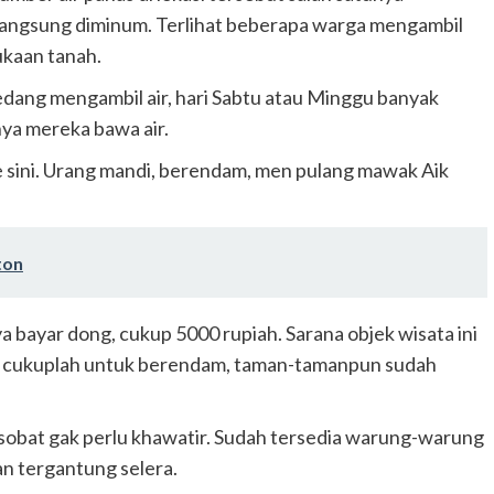
 langsung diminum. Terlihat beberapa warga mengambil
ukaan tanah.
dang mengambil air, hari Sabtu atau Minggu banyak
ya mereka bawa air.
 sini. Urang mandi, berendam, men pulang mawak Aik
ton
ya bayar dong, cukup 5000 rupiah. Sarana objek wisata ini
di cukuplah untuk berendam, taman-tamanpun sudah
 sobat gak perlu khawatir. Sudah tersedia warung-warung
 tergantung selera.