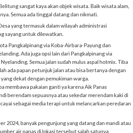
elitung sangat kaya akan objek wisata. Baik wisata alam,
ainya. Semua ada tinggal datang dan nikmati.
. Desa yang termasuk dalam wilayah administrasi
ng sayang untuk dilewatkan.
 Kota Pangkalpinang via Koba-Airbara-Payung dan
anding. Ada juga opsi lain dari Pangkalpinang via
elanding. Semua jalan sudah mulus aspal hotmix. Tiba
sudah ada papan petunjuk jalan atau bisa bertanya dengan
si yang dekat dengan pemukiman warga.
upa membawa pakaian ganti ya karena Aik Panas
ndi berendam sepuasnya atau sekedar merendam kaki di
percayai sebagai media terapi untuk melancarkan peredaran
ber 2024, banyak pengunjung yang datang dan mandi atau
ber air panas di lokasi tersebut salah satunya