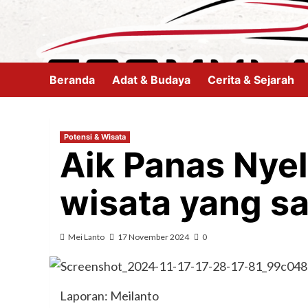
Skip
to
content
Beranda
Adat & Budaya
Cerita & Sejarah
Potensi & Wisata
Aik Panas Nyel
wisata yang s
Mei Lanto
17 November 2024
0
Laporan: Meilanto