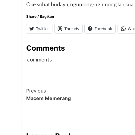
Oke sobat budaya, ngumong-ngumong lah sua l
Share / Bagikan
Twitter
Threads
Facebook
Wha
Comments
comments
Post
Previous
Macem Memerang
Navigation