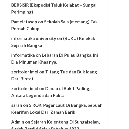
BERSISIR (Ekspedisi Teluk Kelabat – Sungai
Perimping)
Pamelatasep
on
Sekolah Saja (memang) Tak
Pernah Cukup
informatika university
on
(BUKU) Kelekak
Sejarah Bangka
informatika
on
Lebaran Di Pulau Bangka, Ini
Dia Minuman Khas nya.
zoritoler imol
on
Titang Tue dan Buk Idang
Dari Bintet
zoritoler imol
on
Danau di Bukit Pading,
Antara Legenda dan Fakta
sarah
on
SIROK. Pagar Laut Di Bangka, Sebuah
Kearifan Lokal Dari Zaman Barik
Admin
on
Sejarah Kelenteng Di Sungaiselan,
Sudah Berdiri Sejak Sebelum 1932