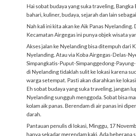
Hai sobat budaya yang suka traveling, Bangka B
bahari, kuliner, budaya, sejarah dan lain sebag
Nah kali ini kita akan ke Aik Panas Nyelanding
Kecamatan Airgegas ini punya objek wisata ya
Akses jalan ke Nyelanding bisa ditempuh dari
Nyelanding. Atau via Koba Airgegas-Delas-Nyel
Simpangkatis-Puput-Simpanggedong-Payung- Ny
di Nyelanding tidaklah sulit ke lokasi karena 
warga setempat. Pasti akan diarahkan ke loka
Eh sobat budaya yang suka traveling, jangan l
Nyelanding sungguh menggoda. Sobat bisa ma
kolam aik panas. Berendam di air panas ini di
darah.
Pantauan penulis di lokasi, Minggu, 17 Novem
hanya sekadar merendam kaki. Ada beberapa sum