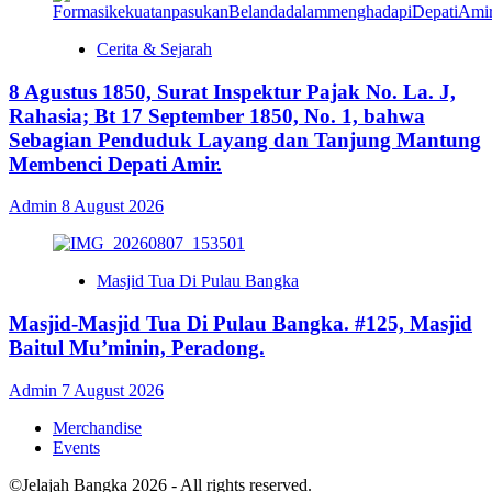
Cerita & Sejarah
8 Agustus 1850, Surat Inspektur Pajak No. La. J,
Rahasia; Bt 17 September 1850, No. 1, bahwa
Sebagian Penduduk Layang dan Tanjung Mantung
Membenci Depati Amir.
Admin
8 August 2026
Masjid Tua Di Pulau Bangka
Masjid-Masjid Tua Di Pulau Bangka. #125, Masjid
Baitul Mu’minin, Peradong.
Admin
7 August 2026
Merchandise
Events
©Jelajah Bangka 2026 - All rights reserved.