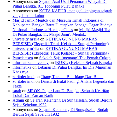
Anonymous
on
Sejarah Asal Usul Penamaan Wilayah Di
Pulau Bangka. 01, Toponimi Pulau Bangka
Anonymous
on
KOTA KAPUR, menggali kepingan sejarah
yang lama terkubur
Masjid Jamik Mentok dan Museum Timah Indonesia di
Kabupaten Bangka Barat Ditetapkan Sebagai Cagar Budaya
Nasional – Indonesia Heritage Cities
on
Masjid-Masjid Tua
Di Pulau Bangka. 11, Masjid Jami’, Mentok.
university m'sila
on
KETIKA GUNUNG MARAS
BERSISIR (Ekspedisi Teluk Kelabat – Sungai Perimping)
university m'sila
on
KETIKA GUNUNG MARAS
BERSISIR (Ekspedisi Teluk Kelabat – Sungai Perimping)
Pamelatasep
on
Sekolah Saja (memang) Tak Pernah Cukup
informatika university
on
(BUKU) Kelekak Sejarah Bangka
informatika
on
Lebaran Di Pulau Bangka, Ini Dia Minuman
Khas nya.
zoritoler imol
on
Titang Tue dan Buk Idang Dari Bintet
zoritoler imol
on
Danau di Bukit Pading, Antara Legenda dan
Fakta
sarah
on
SIROK. Pagar Laut Di Bangka, Sebuah Kearifan
Lokal Dari Zaman Barik
Admin
on
Sejarah Kelenteng Di Sungaiselan, Sudah Berdiri
Sejak Sebelum 1932
Anonymous
on
Sejarah Kelenteng Di Sungaiselan, Sudah
Berdiri Sejak Sebelum 1932